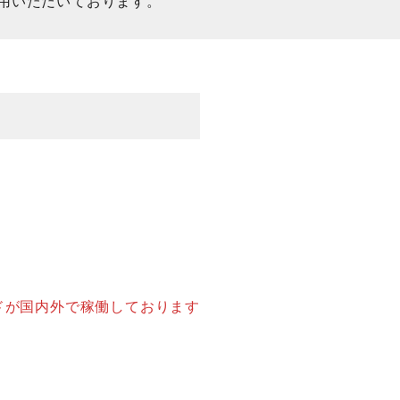
用いただいております。
）
ードが国内外で稼働しております