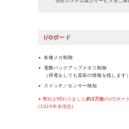
当社システム及びサービスをご採
I/Oボード
各種メカ制御
電断バックアップメモリ制御
（停電をしても直前の情報を残します
スイッチ／センサー検知
※ 弊社が関わりました
約3万枚
のI/Oボ
(2024年末現在)