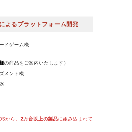
wsによるプラットフォーム開発
ードゲーム機
様
の商品をご案内いたします）
ズメント機
器
d OSから、
2万台以上の製品
に組み込まれて