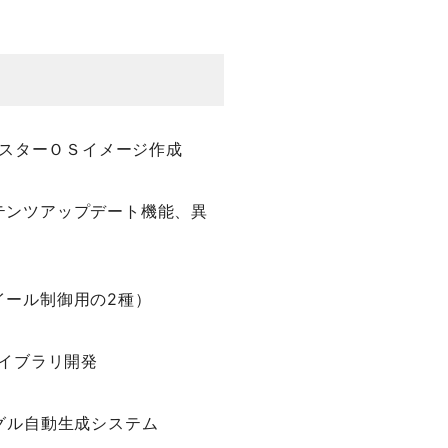
 によるマスターＯＳイメージ作成
テンツアップデート機能、異
イール制御用の2種）
ライブラリ開発
グル自動生成システム